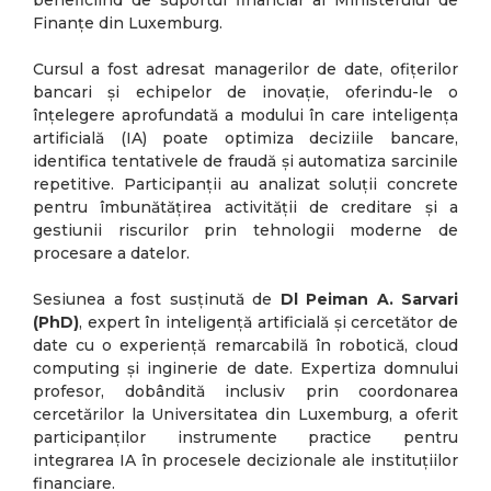
beneficiind de suportul financiar al Ministerului de
Finanțe din Luxemburg.
Cursul a fost adresat managerilor de date, ofițerilor
bancari și echipelor de inovație, oferindu-le o
înțelegere aprofundată a modului în care inteligența
artificială (IA) poate optimiza deciziile bancare,
identifica tentativele de fraudă și automatiza sarcinile
repetitive. Participanții au analizat soluții concrete
pentru îmbunătățirea activității de creditare și a
gestiunii riscurilor prin tehnologii moderne de
procesare a datelor.
Sesiunea a fost susținută de
Dl Peiman A. Sarvari
(PhD)
, expert în inteligență artificială și cercetător de
date cu o experiență remarcabilă în robotică, cloud
computing și inginerie de date. Expertiza domnului
profesor, dobândită inclusiv prin coordonarea
cercetărilor la Universitatea din Luxemburg, a oferit
participanților instrumente practice pentru
integrarea IA în procesele decizionale ale instituțiilor
financiare.