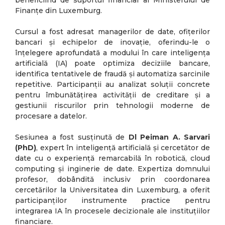
beneficiind de suportul financiar al Ministerului de
Finanțe din Luxemburg.
Cursul a fost adresat managerilor de date, ofițerilor
bancari și echipelor de inovație, oferindu-le o
înțelegere aprofundată a modului în care inteligența
artificială (IA) poate optimiza deciziile bancare,
identifica tentativele de fraudă și automatiza sarcinile
repetitive. Participanții au analizat soluții concrete
pentru îmbunătățirea activității de creditare și a
gestiunii riscurilor prin tehnologii moderne de
procesare a datelor.
Sesiunea a fost susținută de
Dl Peiman A. Sarvari
(PhD)
, expert în inteligență artificială și cercetător de
date cu o experiență remarcabilă în robotică, cloud
computing și inginerie de date. Expertiza domnului
profesor, dobândită inclusiv prin coordonarea
cercetărilor la Universitatea din Luxemburg, a oferit
participanților instrumente practice pentru
integrarea IA în procesele decizionale ale instituțiilor
financiare.