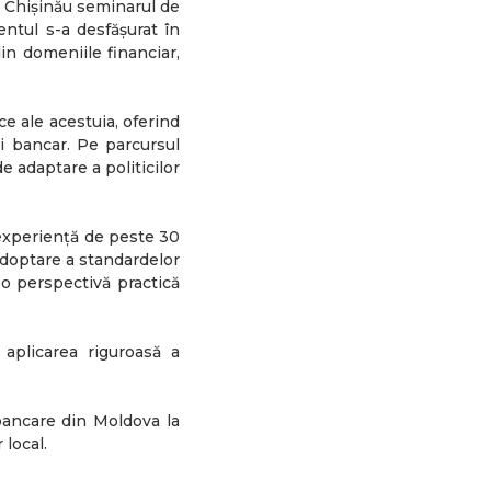
a Chișinău seminarul de
entul s-a desfășurat în
in domeniile financiar,
ce ale acestuia, oferind
ui bancar. Pe parcursul
e adaptare a politicilor
 experiență de peste 30
adoptare a standardelor
r o perspectivă practică
 aplicarea riguroasă a
ancare din Moldova la
 local.