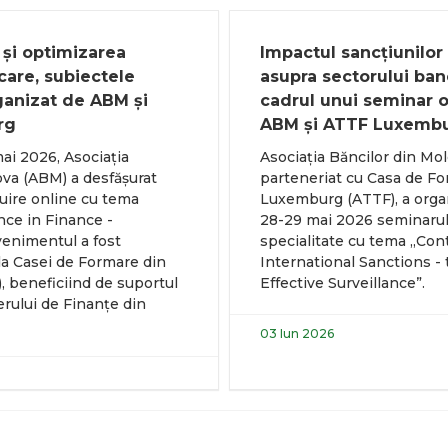
 și optimizarea
Impactul sancțiunilor
care, subiectele
asupra sectorului banc
ganizat de ABM și
cadrul unui seminar 
rg
ABM și ATTF Luxemb
 mai 2026, Asociația
Asociația Băncilor din Mo
ova (ABM) a desfășurat
parteneriat cu Casa de Fo
uire online cu tema
Luxemburg (ATTF), a organ
ence in Finance -
28-29 mai 2026 seminarul
enimentul a fost
specialitate cu tema „Con
da Casei de Formare din
International Sanctions -
 beneficiind de suportul
Effective Surveillance”.
erului de Finanțe din
03 Iun 2026