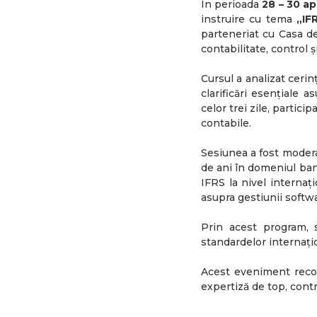
În perioada
28 – 30 ap
instruire cu tema
„IF
parteneriat cu Casa de
contabilitate, control 
Cursul a analizat cerin
clarificări esențiale 
celor trei zile, partic
contabile.
Sesiunea a fost moder
de ani în domeniul ban
IFRS la nivel internați
asupra gestiunii softwar
Prin acest program, s
standardelor internați
Acest eveniment reco
expertiză de top, contri