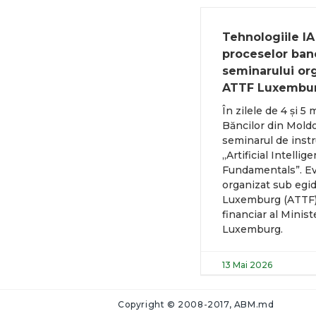
Tehnologiile IA
proceselor ban
seminarului or
ATTF Luxembu
În zilele de 4 și 5
Băncilor din Mold
seminarul de instr
„Artificial Intellig
Fundamentals”. Ev
organizat sub egi
Luxemburg (ATTF),
financiar al Minist
Luxemburg.
13 Mai 2026
Copyright © 2008-2017, ABM.md