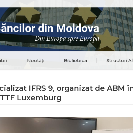
Băncilor din Moldova
Din Europa spre Europa
bri
Noutăți
Biblioteca
Structuri Af
ializat IFRS 9, organizat de ABM î
 ATTF Luxemburg