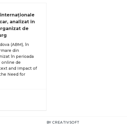
 internaționale
ar, analizat în
organizat de
urg
ldova (ABM), în
rmare din
izat în perioada
 online de
text and Impact of
 the Need for
BY
CREATIVSOFT