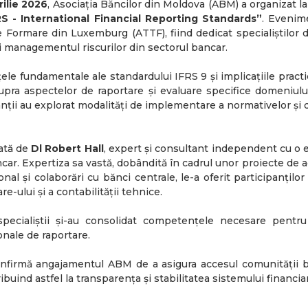
rilie 2026
, Asociația Băncilor din Moldova (ABM) a organizat l
RS - International Financial Reporting Standards”
. Evenim
 Formare din Luxemburg (ATTF), fiind dedicat specialiștilor d
și managementul riscurilor din sectorul bancar.
țele fundamentale ale standardului IFRS 9 și implicațiile practi
asupra aspectelor de raportare și evaluare specifice domeniul
ipanții au explorat modalități de implementare a normativelor și d
ată de
Dl Robert Hall
, expert și consultant independent cu o
car. Expertiza sa vastă, dobândită în cadrul unor proiecte de 
onal și colaborări cu bănci centrale, le-a oferit participanțilo
e-ului și a contabilității tehnice.
pecialiștii și-au consolidat competențele necesare pentru
onale de raportare.
nfirmă angajamentul ABM de a asigura accesul comunității b
buind astfel la transparența și stabilitatea sistemului financiar