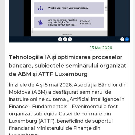
S
pra
A
i
13 Mai 2026
L
Tehnologiile IA și optimizarea proceselor
În
bancare, subiectele seminarului organizat
Bă
de ABM și ATTF Luxemburg
Ch
rg
In
În zilele de 4 și 5 mai 2026, Asociația Băncilor din
6
Ev
Moldova (ABM) a desfășurat seminarul de
de
instruire online cu tema „Artificial Intelligence in
s -
sp
Finance - Fundamentals”. Evenimentul a fost
co
organizat sub egida Casei de Formare din
ba
Luxemburg (ATTF), beneficiind de suportul
financiar al Ministerului de Finanțe din
Ci