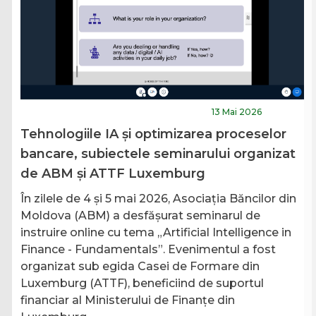
S
pra
A
i
13 Mai 2026
L
Tehnologiile IA și optimizarea proceselor
În
bancare, subiectele seminarului organizat
Bă
de ABM și ATTF Luxemburg
Ch
rg
In
În zilele de 4 și 5 mai 2026, Asociația Băncilor din
6
Ev
Moldova (ABM) a desfășurat seminarul de
de
instruire online cu tema „Artificial Intelligence in
s -
sp
Finance - Fundamentals”. Evenimentul a fost
co
organizat sub egida Casei de Formare din
ba
Luxemburg (ATTF), beneficiind de suportul
financiar al Ministerului de Finanțe din
Ci